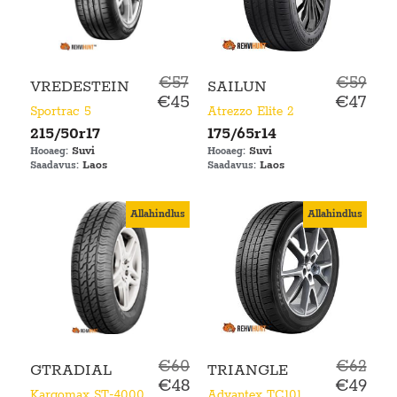
€57
€59
VREDESTEIN
SAILUN
€45
€47
Sportrac 5
Atrezzo Elite 2
215/50r17
175/65r14
Suvi
Suvi
Hooaeg:
Hooaeg:
Laos
Laos
Saadavus:
Saadavus:
Allahindlus
Allahindlus
€60
€62
GTRADIAL
TRIANGLE
€48
€49
Kargomax ST-4000
Advantex TC101