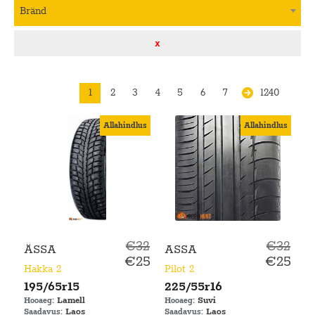
Bränd
x
1
2
3
4
5
6
7
1240
Allahindlus
Allahindlus
€32
€32
ÄSSA
ASSA
€25
€25
Hakka 2
Pilot 2
195/65r15
225/55r16
Lamell
Suvi
Hooaeg:
Hooaeg:
Laos
Laos
Saadavus:
Saadavus: