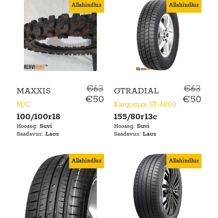
Allahindlus
Allahindlus
€63
€63
MAXXIS
GTRADIAL
€50
€50
M/C
Kargomax ST-6000
100/100r18
155/80r13c
Suvi
Suvi
Hooaeg:
Hooaeg:
Laos
Laos
Saadavus:
Saadavus:
Allahindlus
Allahindlus