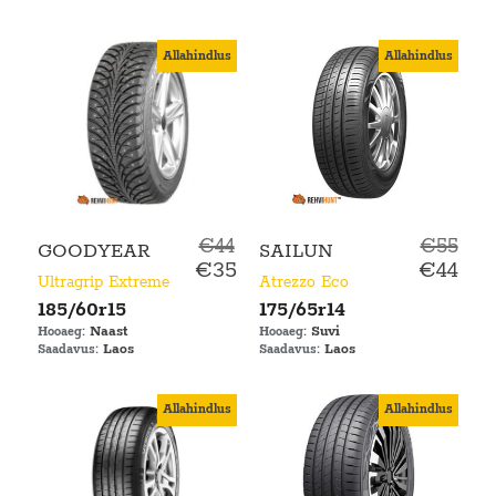
Allahindlus
Allahindlus
€44
€55
GOODYEAR
SAILUN
€35
€44
Ultragrip Extreme
Atrezzo Eco
185/60r15
175/65r14
Naast
Suvi
Hooaeg:
Hooaeg:
Laos
Laos
Saadavus:
Saadavus:
Allahindlus
Allahindlus