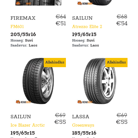
€64
€68
FIREMAX
SAILUN
€51
€54
FM601
Atrezzo Elite 2
205/55r16
195/65r15
Suvi
Suvi
Hooaeg:
Hooaeg:
Laos
Laos
Saadavus:
Saadavus:
Allahindlus
Allahindlus
€69
€69
SAILUN
LASSA
€55
€55
Ice Blazer Arctic
Greenways
195/65r15
185/55r16