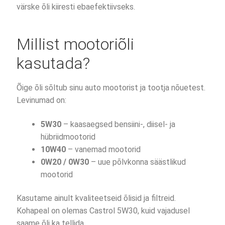
värske õli kiiresti ebaefektiivseks.
Millist mootoriõli
kasutada?
Õige õli sõltub sinu auto mootorist ja tootja nõuetest.
Levinumad on:
5W30
– kaasaegsed bensiini-, diisel- ja
hübriidmootorid
10W40
– vanemad mootorid
0W20 / 0W30
– uue põlvkonna säästlikud
mootorid
Kasutame ainult kvaliteetseid õlisid ja filtreid.
Kohapeal on olemas Castrol 5W30, kuid vajadusel
saame õli ka tellida.