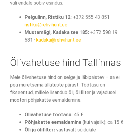
vali endale sobiv esindus:
Pelgulinn, Ristiku 12:
+372 555 43 851 ·
ristiku@rehvihunt.ee
Mustamägi, Kadaka tee 185:
+372 598 19
581 ·
kadaka@rehvihunt.ee
Õlivahetuse hind Tallinnas
Meie õlivahetuse hind on selge ja läbipaistev – sa ei
pea muretsema üllatuste pärast. Töötasu on
fikseeritud, millele lisandub õli, õlifilter ja vajadusel
mootori põhjakatte eemaldamine.
Õlivahetuse töötasu:
45 €
Põhjakatte eemaldamine
(kui vajalik): ca 15 €
Õli ja õlifilter:
vastavalt sõidukile