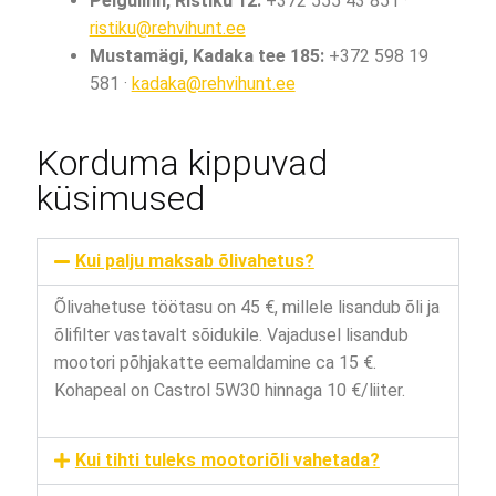
Pelgulinn, Ristiku 12:
+372 555 43 851 ·
ristiku@rehvihunt.ee
Mustamägi, Kadaka tee 185:
+372 598 19
581 ·
kadaka@rehvihunt.ee
Korduma kippuvad
küsimused
Kui palju maksab õlivahetus?
Õlivahetuse töötasu on 45 €, millele lisandub õli ja
õlifilter vastavalt sõidukile. Vajadusel lisandub
mootori põhjakatte eemaldamine ca 15 €.
Kohapeal on Castrol 5W30 hinnaga 10 €/liiter.
Kui tihti tuleks mootoriõli vahetada?