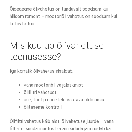
Õigeaegne õlivahetus on tunduvalt soodsam kui
hilisem remont – mootoriõli vahetus on soodsam kui
ketivahetus.
Mis kuulub õlivahetuse
teenusesse?
Iga korralik õlivahetus sisaldab:
vana mootoriõli väljalaskmist
õlifiltri vahetust
uue, tootja nõuetele vastava õli lisamist
õlitaseme kontrolli
Õlifiltri vahetus käib alati õlivahetuse juurde – vana
filter ei suuda mustust enam siduda ja muudab ka