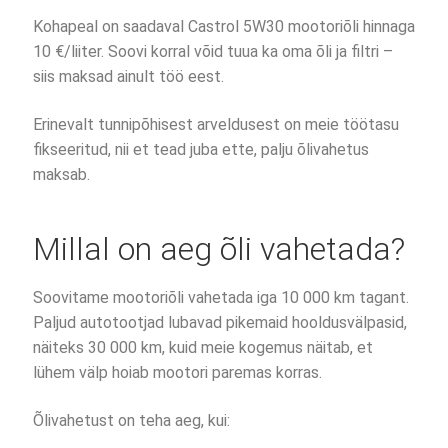
Kohapeal on saadaval Castrol 5W30 mootoriõli hinnaga
10 €/liiter. Soovi korral võid tuua ka oma õli ja filtri –
siis maksad ainult töö eest.
Erinevalt tunnipõhisest arveldusest on meie töötasu
fikseeritud, nii et tead juba ette, palju õlivahetus
maksab.
Millal on aeg õli vahetada?
Soovitame mootoriõli vahetada iga 10 000 km tagant.
Paljud autotootjad lubavad pikemaid hooldusvälpasid,
näiteks 30 000 km, kuid meie kogemus näitab, et
lühem välp hoiab mootori paremas korras.
Õlivahetust on teha aeg, kui: