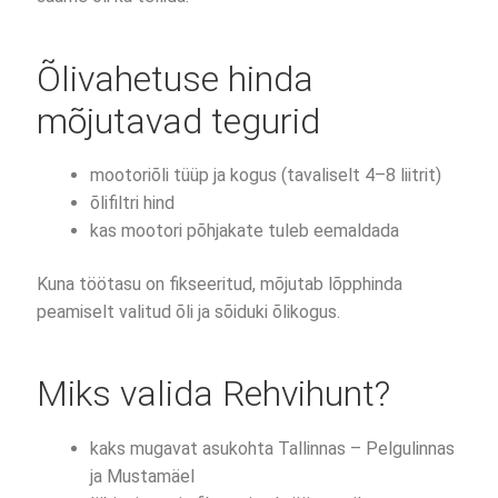
Õlivahetuse hinda
mõjutavad tegurid
mootoriõli tüüp ja kogus (tavaliselt 4–8 liitrit)
õlifiltri hind
kas mootori põhjakate tuleb eemaldada
Kuna töötasu on fikseeritud, mõjutab lõpphinda
peamiselt valitud õli ja sõiduki õlikogus.
Miks valida Rehvihunt?
kaks mugavat asukohta Tallinnas – Pelgulinnas
ja Mustamäel