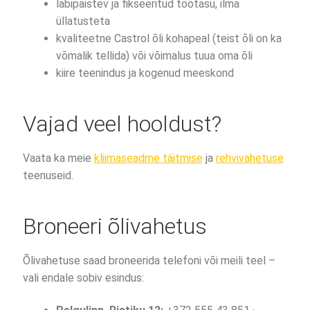
läbipaistev ja fikseeritud töötasu, ilma
üllatusteta
kvaliteetne Castrol õli kohapeal (teist õli on ka
võmalik tellida) või võimalus tuua oma õli
kiire teenindus ja kogenud meeskond
Vajad veel hooldust?
Vaata ka meie
kliimaseadme täitmise
ja
rehvivahetuse
teenuseid.
Broneeri õlivahetus
Õlivahetuse saad broneerida telefoni või meili teel –
vali endale sobiv esindus: