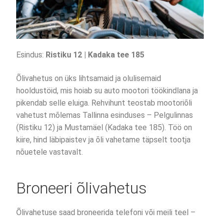
Esindus:
Ristiku 12 | Kadaka tee 185
Õlivahetus on üks lihtsamaid ja olulisemaid
hooldustöid, mis hoiab su auto mootori töökindlana ja
pikendab selle eluiga. Rehvihunt teostab mootoriõli
vahetust mõlemas Tallinna esinduses – Pelgulinnas
(Ristiku 12) ja Mustamäel (Kadaka tee 185). Töö on
kiire, hind läbipaistev ja õli vahetame täpselt tootja
nõuetele vastavalt.
Broneeri õlivahetus
Õlivahetuse saad broneerida telefoni või meili teel –