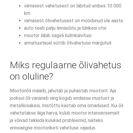
viimasest vahetusest on läbitud umbes 10 000
km
viimasest õlivahetusest on möödunud üle aasta
auto teeb palju linnasõitu ja lühikesi otsi
mootor läbib sageli külmkäivitusi
armatuurlaual süttib õlivahetuse märgutuli
Miks regulaarne õlivahetus
on oluline?
Mootoriõli määrib, jahutab ja puhastab mootorit. Aja
jooksul õli vananeb ning kogub endasse mustust ja
metalliosakesi, mistõttu kaotab oma omadused. Kui õli
vahetatakse liiga harva, kulub mootor intensiivsemalt
ja võivad tekkida kulukad probleemid, näiteks
enneaegne mootoriketi vahetuse vajadus.