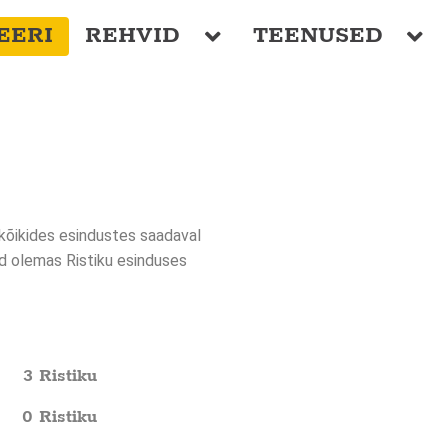
EERI
REHVID
TEENUSED
kõikides esindustes saadaval
d olemas Ristiku esinduses
3 Ristiku
0 Ristiku