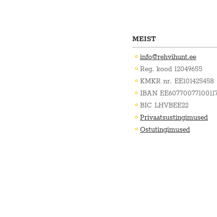
MEIST
info@rehvihunt.ee
Reg. kood 12049655
KMKR nr. EE101425458
IBAN EE60770077100117
BIC LHVBEE22
Privaatsustingimused
Ostutingimused