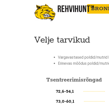
BRON
Velje tarvikud
Vargavastased poldid/mutrid 
Erinevas mõõdus poldid/mutri
Tsentreerimisrõngad
72,6-54,1
73,0-60,1