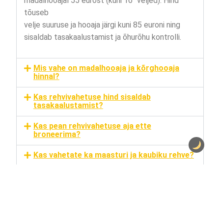
madalhooajal 55 eurost (kuni 16″ veljed). Hind
tõuseb
velje suuruse ja hooaja järgi kuni 85 euroni ning
sisaldab tasakaalustamist ja õhurõhu kontrolli.
Mis vahe on madalhooaja ja kõrghooaja
hinnal?
Kas rehvivahetuse hind sisaldab
tasakaalustamist?
Kas pean rehvivahetuse aja ette
broneerima?
Kas vahetate ka maasturi ja kaubiku rehve?
Kus asuvad teie töökojad?