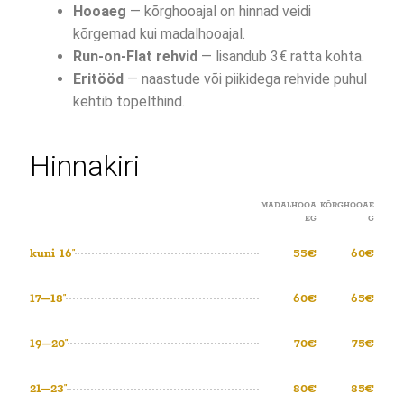
Hooaeg
— kõrghooajal on hinnad veidi
kõrgemad kui madalhooajal.
Run-on-Flat rehvid
— lisandub 3€ ratta kohta.
Eritööd
— naastude või piikidega rehvide puhul
kehtib topelthind.
Hinnakiri
MADALHOOA
KÕRGHOOAE
EG
G
kuni 16″
55€
60€
17–18″
60€
65€
19–20″
70€
75€
21–23″
80€
85€