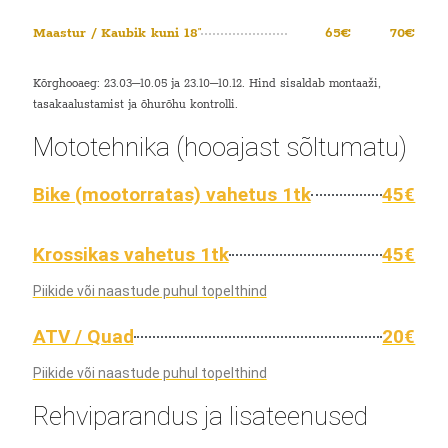
Maastur / Kaubik kuni 18″
65€
70€
Kõrghooaeg: 23.03–10.05 ja 23.10–10.12. Hind sisaldab montaaži,
tasakaalustamist ja õhurõhu kontrolli.
Mototehnika (hooajast sõltumatu)
Bike (mootorratas) vahetus 1tk
45€
Krossikas vahetus 1tk
45€
Piikide või naastude puhul topelthind
ATV / Quad
20€
Piikide või naastude puhul topelthind
Rehviparandus ja lisateenused