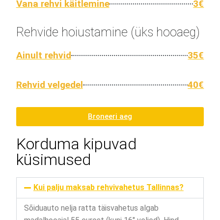
Vana rehvi käitlemine
3€
Rehvide hoiustamine (üks hooaeg)
Ainult rehvid
35€
Rehvid velgedel
40€
Broneeri aeg
Korduma kipuvad
küsimused
Kui palju maksab rehvivahetus Tallinnas?
Sõiduauto nelja ratta täisvahetus algab