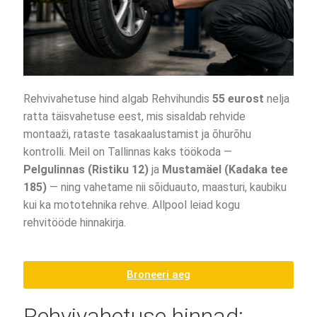
Rehvivahetuse hind algab Rehvihundis
55 eurost
nelja
ratta täisvahetuse eest, mis sisaldab rehvide
montaaži, rataste tasakaalustamist ja õhurõhu
kontrolli. Meil on Tallinnas kaks töökoda —
Pelgulinnas (Ristiku 12)
ja
Mustamäel (Kadaka tee
185)
— ning vahetame nii sõiduauto, maasturi, kaubiku
kui ka mototehnika rehve. Allpool leiad kogu
rehvitööde hinnakirja.
Broneeri aeg
Rehvivahetuse hinnad: