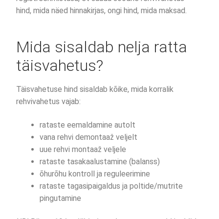
hind, mida näed hinnakirjas, ongi hind, mida maksad.
Mida sisaldab nelja ratta
täisvahetus?
Täisvahetuse hind sisaldab kõike, mida korralik
rehvivahetus vajab:
rataste eemaldamine autolt
vana rehvi demontaaž veljelt
uue rehvi montaaž veljele
rataste tasakaalustamine (balanss)
õhurõhu kontroll ja reguleerimine
rataste tagasipaigaldus ja poltide/mutrite
pingutamine