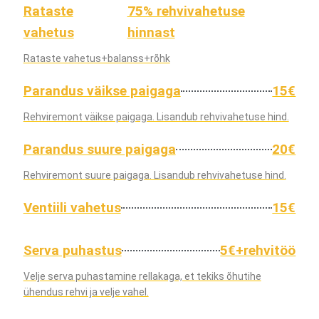
Rataste
75% rehvivahetuse
vahetus
hinnast
Rataste vahetus+balanss+rõhk
Parandus väikse paigaga
15€
Rehviremont väikse paigaga. Lisandub rehvivahetuse hind.
Parandus suure paigaga
20€
Rehviremont suure paigaga. Lisandub rehvivahetuse hind.
Ventiili vahetus
15€
Serva puhastus
5€+rehvitöö
Velje serva puhastamine rellakaga, et tekiks õhutihe
ühendus rehvi ja velje vahel.