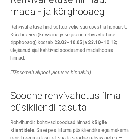
madal- ja kõrghooaeg
Rehvivahetuse hind sõltub velje suurusest ja hooajast.
Kõrghooaeg (kevadine ja sügisene rehvivahetuse
tipphooaeg) kestab
23.03–10.05
ja
23.10–10.12
;
ülejäänud ajal kehtivad soodsamad madalhooaja
hinnad.
(Täpsemalt allpool jaotuses hinnakiri).
Soodne rehvivahetus ilma
püsikliendi tasuta
Rehvihundis kehtivad soodsad hinnad
kõigile
klientidele
. Sa ei pea liituma püsikliendiks ega maksma
registreerimistasu, et saada soodne rehvivahetus —