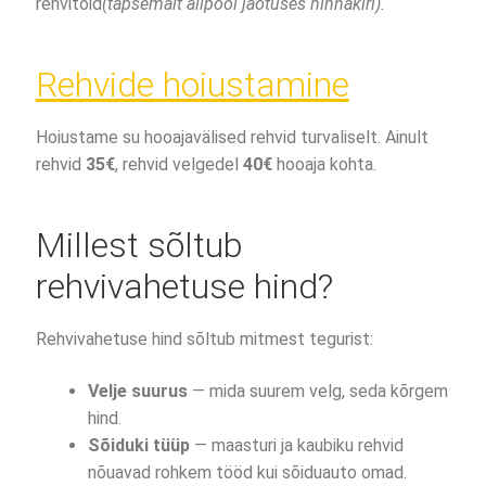
rehvitöid
(täpsemalt allpool jaotuses hinnakiri).
Rehvide hoiustamine
Hoiustame su hooajavälised rehvid turvaliselt. Ainult
rehvid
35€
, rehvid velgedel
40€
hooaja kohta.
Millest sõltub
rehvivahetuse hind?
Rehvivahetuse hind sõltub mitmest tegurist:
Velje suurus
— mida suurem velg, seda kõrgem
hind.
Sõiduki tüüp
— maasturi ja kaubiku rehvid
nõuavad rohkem tööd kui sõiduauto omad.