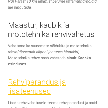
NB! Pärast 10 km läbimist palume rattamutrid/poldid
üle pingutada.
Maastur, kaubik ja
mototehnika rehvivahetus
Vahetame ka suuremate sõidukite ja mototehnika
rehve
(täpsemalt allpool jaotuses hinnakiri).
Mototehnika rehve saab vahetada
ainult Kadaka
esinduses
.
Rehviparandus ja
lisateenused
Lisaks rehvivahetusele teeme rehviparandust ja muid