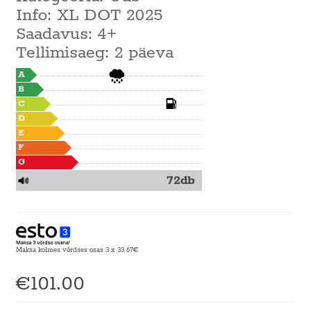
Info: XL DOT 2025
Saadavus: 4+
Tellimisaeg: 2 päeva
A
B
C
D
E
F
G
72db
Maksa kolmes võrdses osas 3 x 33.67€
€
101.00