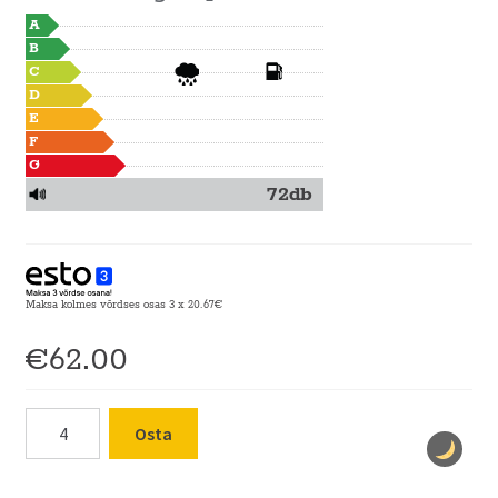
A
B
C
D
E
F
G
72db
Maksa kolmes võrdses osas 3 x 20.67€
€
62.00
TRIANGLE
Osta
ADVANTEX
(TC101)